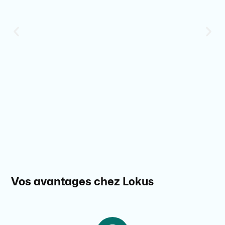
Cabinet Médical Medwork
Joué-Lès-Tours
Vos avantages chez
Lokus
Voir plus