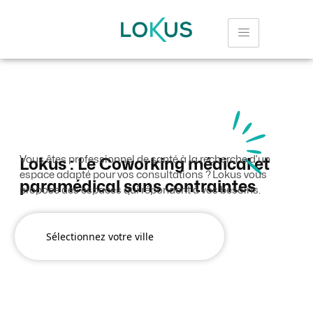
Vous êtes professionnel de santé à la recherche d’un
Lokus : Le Coworking médical et
espace adapté pour vos consultations ? Lokus vous
paramédical sans contraintes
propose des espaces qui répondent à vos besoins.
Sélectionnez votre ville